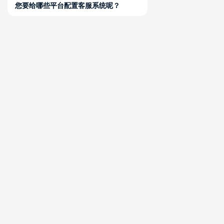
的联系， 从而提高用户黏性
功能亮点
自定义群发，一键导入联系人，标签筛选、定时/即时任
务、群发 结果实时动态
粉丝管理，针对意向客户进行再次沟通，避免客户流失
模版管理，傻瓜式模版创建流程，降低学习成本
点击，联系客服 >>